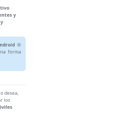
itivo
entes y
 y
ndroid ®
 una forma
 lo desea,
r los
óviles