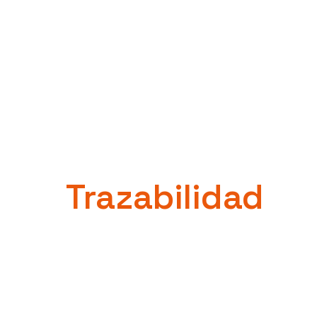
El Estándar en
Trazabilidad
Metrológica
Construido para superar tanto las condiciones c
escrutinio legal más estricto. El AVM 3F transfor