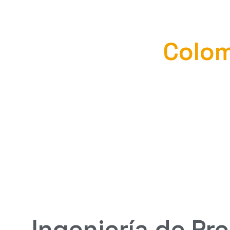
Ingeniería
Colo
Diseñado y ensamblado desde cero para dominar
AVM 3F no es un simple instrumento de medición
forense inalterable y sin margen de error en el
Ingeniería de Pre